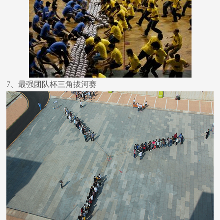
7、最强团队杯三角拔河赛