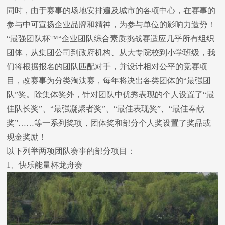
同时，由于赛事的场地安排遍及城市的各项中心，在赛事的
参与中可宣扬企业品牌和精神，为参与单位的影响力造势！
“最强团队杯™“企业团队综合素质挑战赛适应几乎所有组织
团体，从集团公司到政府机构、从大专院校到小学班级，我
们将根据报名的团队匹配对手，并设计相对公平的竞赛项
目，改赛事为分类淘汰赛，每年将决出各类团体的“最强团
队”奖。除集体奖外，针对团队中优秀表现的个人设置了“最
佳队长奖”、“最强凝聚者奖”、“最佳表现奖”、“最佳奉献
奖”……等一系列奖项，团体奖和部分个人奖设置了奖品或
现金奖励！
以下列举两项团队赛事的部分项目：
1、快乐能量杯龙舟赛